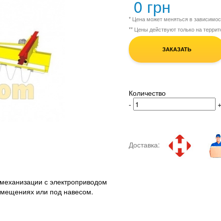
0 грн
* Цена может меняться в зависимо
** Цены действуют только на терри
ЗАКАЗАТЬ
Количество
-
Доставка:
о механизации с электроприводом
помещениях или под навесом.