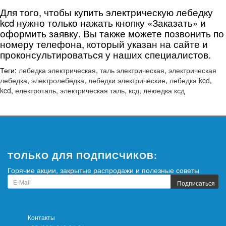
Для того, чтобы купить электрическую лебедку
kcd нужно только нажать кнопку «Заказать» и
оформить заявку. Вы также можете позвонить по
номеру телефона, который указан на сайте и
проконсультироваться у наших специалистов.
Теги:
лебедка электрическая
,
таль электрическая
,
электрическая
лебедка
,
электролебедка
,
лебедки электрические
,
лебедка kcd
,
kcd
,
електроталь
,
электрическая таль
,
ксд
,
леюедка ксд
ТОЛЬКО ДЛЯ ПОДПИСЧИКОВ:
Горячие акции, закрытые распродажи и полезные советы
Подписаться
Контакты