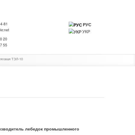
94-81
РУС
r.net
УКР
0
20 20
ИНФОРМАЦИЯ О КОМПАНИИ
КОНТАКТЫ
27 55
тяговая ТЭЛ-10
изводитель лебедок промышленного