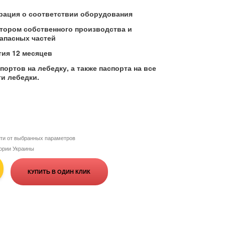
рация о соответствии оборудования
тором собственного производства и
запасных частей
ия 12 месяцев
ортов на лебедку, а также паспорта на все
и лебедки.
сти от выбранных параметров
тории Украины
КУПИТЬ В ОДИН КЛИК
+