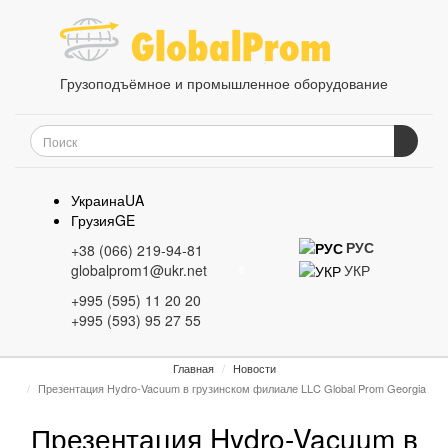
Грузоподъёмное и промышленное оборудование
Украина
UA
Грузия
GE
РУС
+38 (066) 219-94-81
УКР
globalprom1@ukr.net
0
+995 (595) 11 20 20
+995 (593) 95 27 55
Главная
Новости
Презентация Hydro-Vacuum в грузинском филиале LLC Global Prom Georgia
Презентация Hydro-Vacuum в