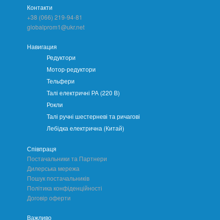
Контакти
+38 (066) 219-94-81
globalprom1@ukr.net
Навигация
Редуктори
Мотор-редуктори
Тельфери
Талі електричні РА (220 В)
Рокли
Талі ручні шестерневі та ричагові
Лебідка електрична (Китай)
Співпраця
Постачальники та Партнери
Дилерська мережа
Пошук постачальників
Політика конфіденційності
Договір оферти
Важливо