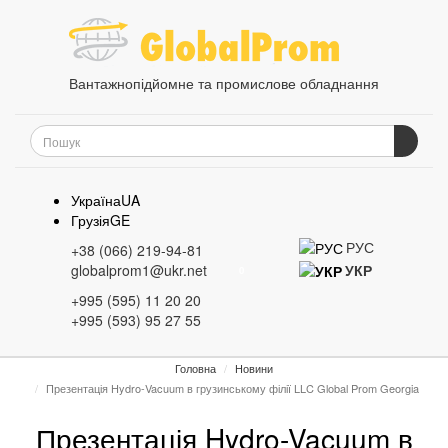
Вантажнопідйомне та промислове обладнання
Україна
UA
Грузія
GE
РУС
+38 (066) 219-94-81
globalprom1@ukr.net
УКР
0
+995 (595) 11 20 20
+995 (593) 95 27 55
Головна
Новини
Презентація Hydro-Vacuum в грузинському філії LLC Global Prom Georgia
Презентація Hydro-Vacuum в