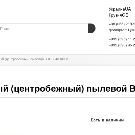
Украина
UA
Грузия
GE
+38 (066) 219-
globalprom1@uk
+995 (595) 11 
ОБОРУДОВАНИЕ
ВЕСОВОЕ ОБОРУДОВАНИЕ
СКЛАДСКОЕ ОБОРУДОВАНИЕ
+995 (593) 95 
ый (центробежный) пылевой ВЦП 7-40 №5-8
й (центробежный) пылевой В
Есть в наличии