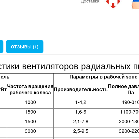
Доставка:
ОТЗЫВЫ (1)
стики вентиляторов радиальных 
тель
Параметры в рабочей зоне
Частота вращения
Полное дав
кВт
Производительность
рабочего колеса
Па
1000
1-4,2
490-31
1500
1,6-6
1100-70
1500
2,1-7,8
2000-13
3000
2,5-9,5
3200-22