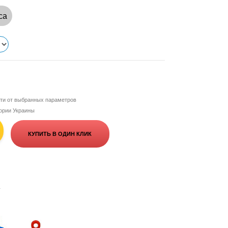
са
сти от выбранных параметров
тории Украины
КУПИТЬ В ОДИН КЛИК
+