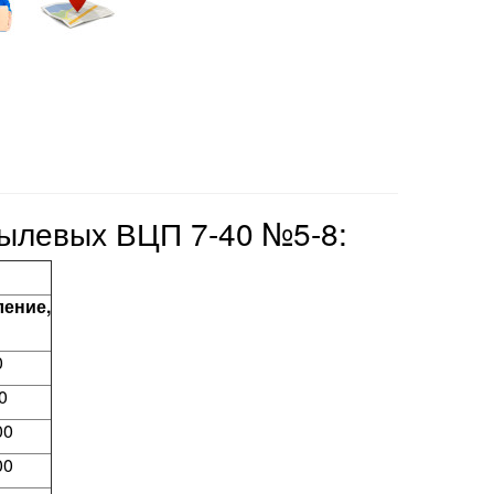
пылевых ВЦП 7-40 №5-8:
ление,
0
0
00
00