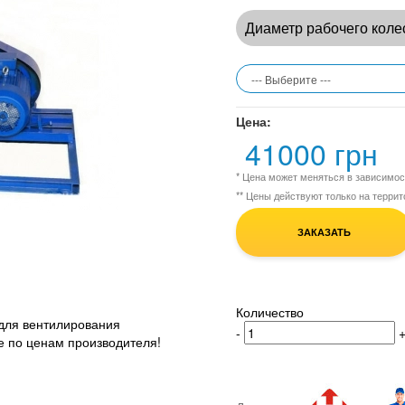
Диаметр рабочего коле
Цена:
41000 грн
* Цена может меняться в зависимо
** Цены действуют только на терри
ЗАКАЗАТЬ
Количество
для вентилирования
-
е по ценам производителя!