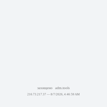
захищено
adm.tools
216.73.217.37 —
8/7/2026, 4:46:59 AM