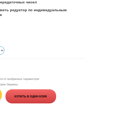
передаточных чисел
овить редуктор по индивидуальным
а
сти от выбранных параметров
тории Украины
КУПИТЬ В ОДИН КЛИК