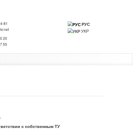
94-81
РУС
r.net
УКР
0
20 20
ИНФОРМАЦИЯ О КОМПАНИИ
КОНТАКТЫ
27 55
в
тветствии с собственным ТУ