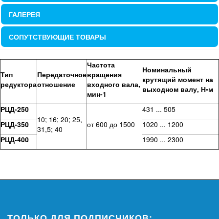
ГАЛЕРЕЯ
СОПУТСТВУЮЩИЕ ТОВАРЫ
Частота
Номинальный
Тип
Передаточное
вращения
крутящий момент на
редуктора
отношение
входного вала,
выходном валу, Н•м
мин-1
РЦД-250
431 ... 505
10; 16; 20; 25,
РЦД-350
от 600 до 1500
1020 ... 1200
31,5; 40
РЦД-400
1990 ... 2300
ТОЛЬКО ДЛЯ ПОДПИСЧИКОВ: