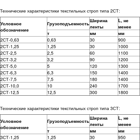
Технические характеристики текстильных строп типа 2СТ:
Ширина
L, не
Условное
Грузоподъемность
ленты
менее
обозначение
т
мм
мм
2СТ-0,63
0,63
30
900
2СТ-1,25
1,25
30
1000
2СТ-2,5
2,5
60
1100
2СТ-3,2
3,2
90
1200
2СТ-5,0
5
120
1300
2СТ-6,3
6,3
150
1400
2СТ-7,5
7,5
180
1400
2СТ-10,0
10
240
1700
2СТ-12,5
12,5
300
1800
Технические характеристики текстильных строп типа 3СТ:
Ширина
L, не
Условное
Грузоподъемность
ленты
менее
обозначение
т
мм
мм
3СТ-1,25
1,25
30
950