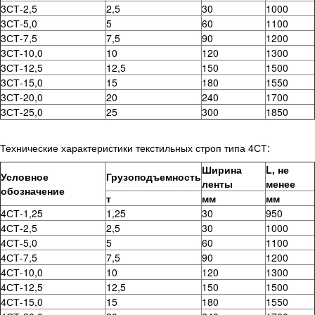
3СТ-2,5
2,5
30
1000
3СТ-5,0
5
60
1100
3СТ-7,5
7,5
90
1200
3СТ-10,0
10
120
1300
3СТ-12,5
12,5
150
1500
3СТ-15,0
15
180
1550
3СТ-20,0
20
240
1700
3СТ-25,0
25
300
1850
Технические характеристики текстильных строп типа 4СТ:
Ширина
L, не
Условное
Грузоподъемность
ленты
менее
обозначение
т
мм
мм
4СТ-1,25
1,25
30
950
4СТ-2,5
2,5
30
1000
4СТ-5,0
5
60
1100
4СТ-7,5
7,5
90
1200
4СТ-10,0
10
120
1300
4СТ-12,5
12,5
150
1500
4СТ-15,0
15
180
1550