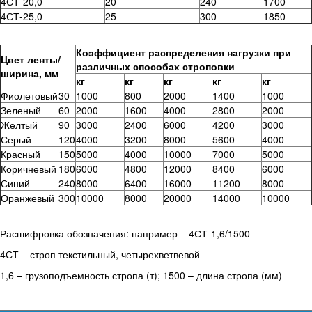
4СТ-20,0
20
240
1700
4СТ-25,0
25
300
1850
Коэффициент распределения нагрузки при
Цвет ленты/
различных способах строповки
ширина, мм
кг
кг
кг
кг
кг
Фиолетовый
30
1000
800
2000
1400
1000
Зеленый
60
2000
1600
4000
2800
2000
Желтый
90
3000
2400
6000
4200
3000
Серый
120
4000
3200
8000
5600
4000
Красный
150
5000
4000
10000
7000
5000
Коричневый
180
6000
4800
12000
8400
6000
Синий
240
8000
6400
16000
11200
8000
Оранжевый
300
10000
8000
20000
14000
10000
Расшифровка обозначения: например – 4СТ-1,6/1500
4СТ – строп текстильный, четырехветвевой
1,6 – грузоподъемность стропа (т); 1500 – длина стропа (мм)