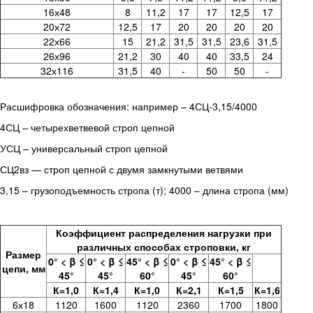
16х48
8
11,2
17
17
12,5
17
20х72
12,5
17
20
20
20
20
22х66
15
21,2
31,5
31,5
23,6
31,5
26х96
21,2
30
40
40
33,5
24
32х116
31,5
40
-
50
50
-
Расшифровка обозначения: например – 4СЦ-3,15/4000
4СЦ – четырехветвевой строп цепной
УСЦ – универсальный строп цепной
СЦ2вз — строп цепной с двумя замкнутыми ветвями
3,15 – грузоподъемность стропа (т); 4000 – длина стропа (мм)
Коэффициент распределения нагрузки при
различных способах строповки, кг
Размер
0° < β ≤
0° < β ≤
45° < β ≤
0° < β ≤
45° < β ≤
цепи, мм
45°
45°
60°
45°
60°
К=1,0
К=1,4
К=1,0
К=2,1
К=1,5
К=1,6
6х18
1120
1600
1120
2360
1700
1800