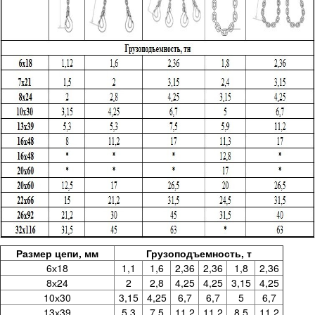
Размер цепи, мм
Грузоподъемность, т
6х18
1,1
1,6
2,36
2,36
1,8
2,36
8х24
2
2,8
4,25
4,25
3,15
4,25
10х30
3,15
4,25
6,7
6,7
5
6,7
13х39
5,3
7,5
11,2
11,2
8,5
11,2