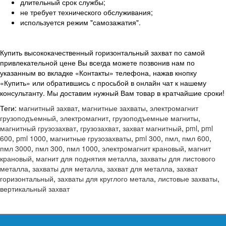
длительный срок службы;
не требует технического обслуживания;
используется режим "самозажатия".
Купить высококачественный горизонтальный захват по самой
привлекательной цене Вы всегда можете позвонив нам по
указанным во вкладке «Контакты» телефона, нажав кнопку
«Купить» или обратившись с просьбой в онлайн чат к нашему
консультанту. Мы доставим нужный Вам товар в кратчайшие сроки!
Теги:
магнитный захват
,
магнитные захваты
,
электромагнит
грузоподъемный
,
электромагнит
,
грузоподъемные магниты
,
магнитный грузозахват
,
грузозахват
,
захват магнитный
,
pml
,
pml
600
,
pml 1000
,
магнитные грузозахваты
,
pml 300
,
пмл
,
пмл 600
,
пмл 3000
,
пмл 300
,
пмл 1000
,
электромагнит крановый
,
магнит
крановый
,
магнит для поднятия металла
,
захваты для листового
металла
,
захваты для металла
,
захват для металла
,
захват
горизонтальный
,
захваты для круглого метала
,
листовые захваты
,
вертикальный захват