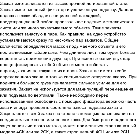
Захват изготавливается из высокопрочной легированной стали.
Захват
имеет мощный фиксатор и увеличенную подошву. Данная
подошва также обладает специальной накладкой,
предотвращающей любое произвольное падение металлического
листа или же иного захватываемого объекта. Такие захваты
используют зачастую в паре. Как правило, на одно устройство
устанавливаются сразу по несколько пар захватов. Общее
количество определяется массой подымаемого объекта и его
поставляемыми габаритами. Чем длиннее лист, тем будет больше
вероятность применения двух пар. При использовании двух пар
проще фиксировать любой объект и можно избежать
опрокидывания на какую-то из сторон. Захват не имеет в себе
определенного звена, а только специальное отверстие вверху. При
поднятии большого груза прилагается сильное усилие для его
зажатия. Захват не используется для манипуляций перемещения
или подъема по вертикали. Также необходимо перед
использованием освободить с помощью фиксатора верхнюю часть
зева и иногда проверять состояние износа подошвы захвата.
Закрепляется такой захват на стропе с помощью навешивания на
соединительное звено или же сам крюк. Для быстрого и надежного
зацепления листового метала, может применяться строп канатный
модели 4СК или же 2СК, а также строп цепной 4СЦ или же 2СЦ.