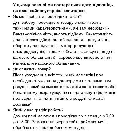
У цьому розділі ми постаралися дати відповідь
на ваші найпопулярніші запитання.
Як мені вибрати необхідний товар?
Для вибору необхідного товару визначитеся з
технічними характеристиками, які вам необхідні: -
Вантажопідйомність, висота підйому, Канатоємкість
для вантажопідйомного обладнання; - потужність,
обороти для редукторів, мотор-редукторів і
електродвигунів; - тонаж і область застосування для
вагового обладнання; - середовище використання і
натиск для насосного обладнання.
Як оплатити товар?
Після узгодження всіх технічних моментів і при
необхідності укладеня договору ми виставимо вам
рахунок, який ви зможете оплатити за готівковим або
беналічному розрахунку. Більш детальну інформацію
про варіанти оплати читайте в розділі "Оплата і
доставка".
Який у вас графік роботи?
Дзвінки приймаються з понеділка по п'ятницю з 9.00
до 18.00. Замовлення через сайт приймаються і
обробляються цілодобово кожен день.