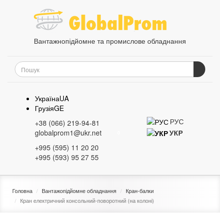
Вантажнопідйомне та промислове обладнання
Україна
UA
Грузія
GE
РУС
+38 (066) 219-94-81
globalprom1@ukr.net
УКР
0
+995 (595) 11 20 20
+995 (593) 95 27 55
Головна
Вантажопідйомне обладнання
Кран-балки
Кран електричний консольний-поворотний (на колоні)