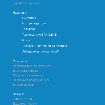
globalprom1@ukr.net
Навигация
Редуктори
Мотор-редуктори
Тельфери
Талі електричні РА (220 В)
Рокли
Талі ручні шестерневі та ричагові
Лебідка електрична (Китай)
Співпраця
Постачальники та Партнери
Дилерська мережа
Пошук постачальників
Політика конфіденційності
Договір оферти
Важливо
Корисні статті
Додаткові послуги