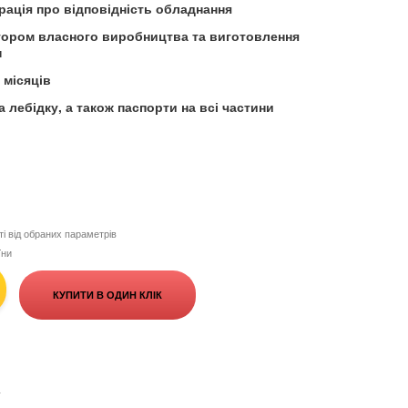
рація про відповідність обладнання
тором власного виробництва та виготовлення
н
 місяців
 лебідку, а також паспорти на всі частини
і від обраних параметрів
їни
КУПИТИ В ОДИН КЛІК
+