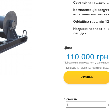
Сертифікат та декла
Комплектація редук
всіх запасних части
Офіційна гарантія 12
Надання паспортів на
лебідки.
Ціна:
110 000 грн
* Ціна може змінюватися у залежност
** Ціни діють тільки на території Укра
У КОШИК
Кількість
-