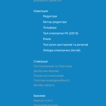
globalprom1@ukr.net
Навигация
Редуктори
Мотор-редуктори
Тельфери
Талі електричні РА (220 В)
Рокли
Талі ручні шестерневі та ричагові
Лебідка електрична (Китай)
Співпраця
Постачальники та Партнери
Дилерська мережа
Пошук постачальників
Політика конфіденційності
Договір оферти
Важливо
Корисні статті
Додаткові послуги