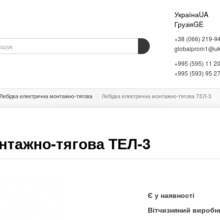
Україна
UA
Грузія
GE
+38 (066) 219-9
globalprom1@ukr
+995 (595) 11 2
АДНАННЯ
ВАГОВЕ ОБЛАДНАННЯ
СКЛАДСЬКЕ ОБЛАДНАННЯ
ІНФОРМАЦІЯ
+995 (593) 95 2
Лебідка електрична монтажно-тягова
Лебідка електрична монтажно-тягова ТЕЛ-3
нтажно-тягова ТЕЛ-3
Є у наявності
Вітчизняний виробн