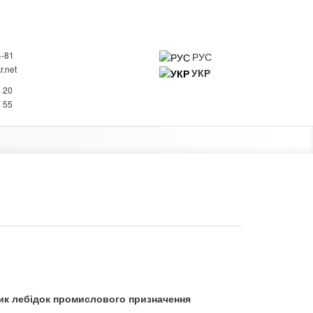
4-81
РУС
.net
УКР
0
0 20
 ПРО КОМПАНІЮ
КОНТАКТИ
7 55
ик лебідок промислового призначення