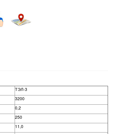
ТЭЛ-3
3200
0,2
250
11,0