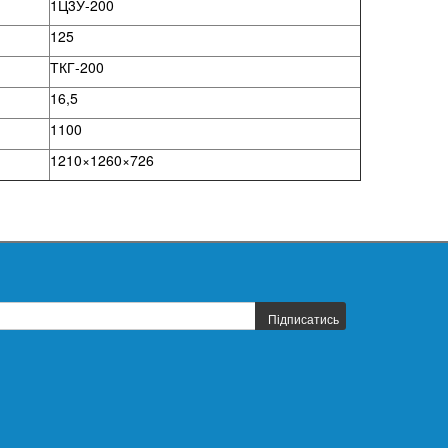
1Ц3У-200
125
ТКГ-200
16,5
1100
1210×1260×726
Підписатись