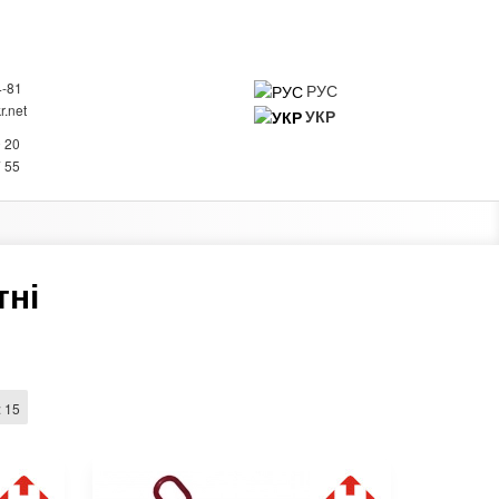
4-81
РУС
.net
УКР
0
0 20
 ПРО КОМПАНІЮ
КОНТАКТИ
7 55
тні
:
15