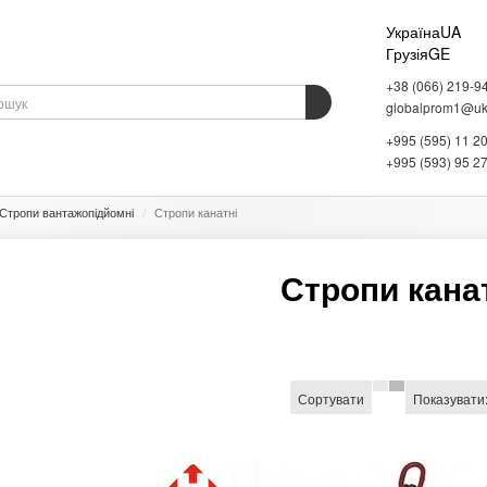
Україна
UA
Грузія
GE
+38 (066) 219-9
globalprom1@ukr
+995 (595) 11 2
АДНАННЯ
ВАГОВЕ ОБЛАДНАННЯ
СКЛАДСЬКЕ ОБЛАДНАННЯ
ІНФОРМАЦІЯ
+995 (593) 95 2
Стропи вантажопідйомні
Стропи канатні
Стропи кана
Сортувати
Показувати