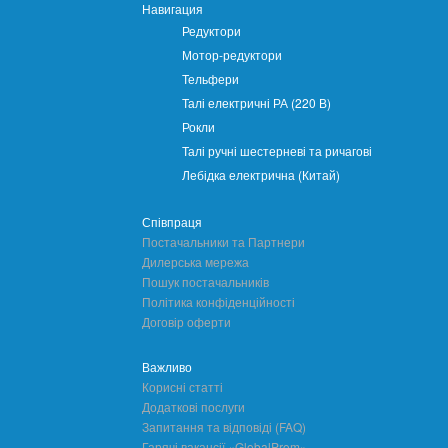
Навигация
Редуктори
Мотор-редуктори
Тельфери
Талі електричні РА (220 В)
Рокли
Талі ручні шестерневі та ричагові
Лебідка електрична (Китай)
Співпраця
Постачальники та Партнери
Дилерська мережа
Пошук постачальників
Політика конфіденційності
Договір оферти
Важливо
Корисні статті
Додаткові послуги
Запитання та відповіді (FAQ)
Гарячі вакансії «GlobalProm»