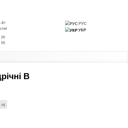
4-81
РУС
.net
УКР
0
0 20
 ПРО КОМПАНІЮ
КОНТАКТИ
7 55
річні В
:
15