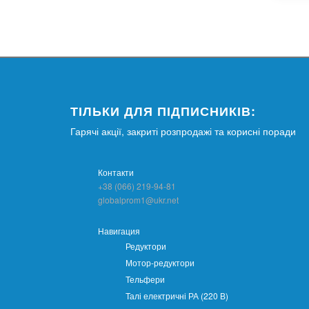
ТІЛЬКИ ДЛЯ ПІДПИСНИКІВ:
Гарячі акції, закриті розпродажі та корисні поради
Контакти
+38 (066) 219-94-81
globalprom1@ukr.net
Навигация
Редуктори
Мотор-редуктори
Тельфери
Талі електричні РА (220 В)