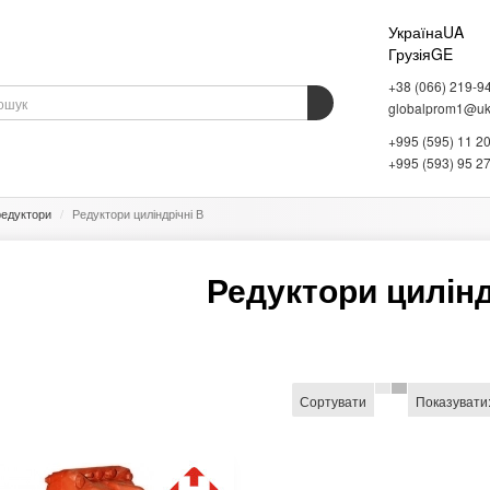
Україна
UA
Грузія
GE
+38 (066) 219-9
globalprom1@ukr
+995 (595) 11 2
АДНАННЯ
ВАГОВЕ ОБЛАДНАННЯ
СКЛАДСЬКЕ ОБЛАДНАННЯ
ІНФОРМАЦІЯ
+995 (593) 95 2
редуктори
Редуктори циліндрічні В
Редуктори цилінд
Сортувати
Показувати