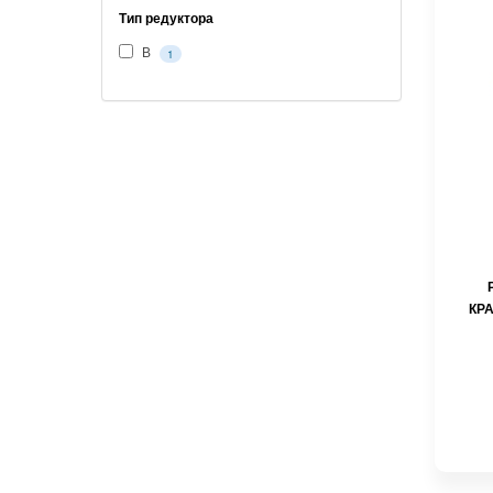
Тип редуктора
В
1
КРА