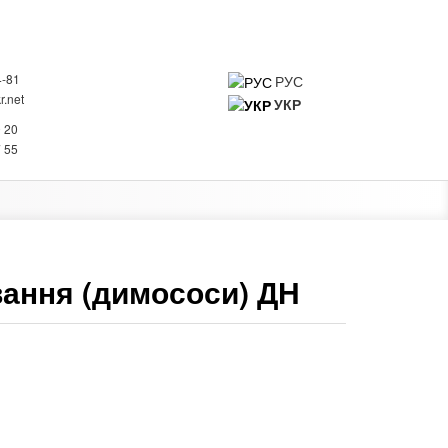
4-81
РУС
.net
УКР
0
0 20
 ПРО КОМПАНІЮ
КОНТАКТИ
7 55
вання (димососи) ДН