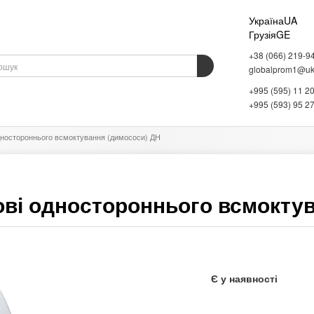
Україна
UA
Грузія
GE
+38 (066) 219-9
globalprom1@ukr
+995 (595) 11 2
АДНАННЯ
ВАГОВЕ ОБЛАДНАННЯ
СКЛАДСЬКЕ ОБЛАДНАННЯ
ІНФОРМАЦІЯ
+995 (593) 95 2
дностороннього всмоктування (димососи) ДН
ові одностороннього всмокту
Є у наявності