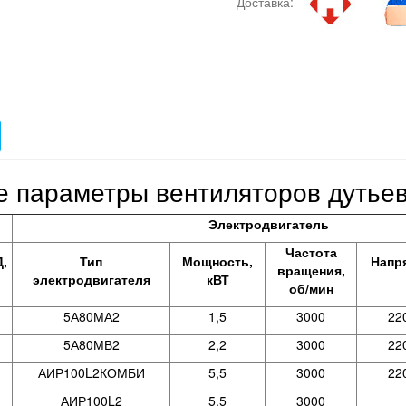
Доставка:
е параметры вентиляторов дутье
Электродвигатель
Частота
,
Тип
Мощность,
Напр
вращения,
электродвигателя
кВТ
об/мин
5А80МА2
1,5
3000
22
5А80МВ2
2,2
3000
22
АИР100L2КОМБИ
5,5
3000
22
АИР100L2
5,5
3000