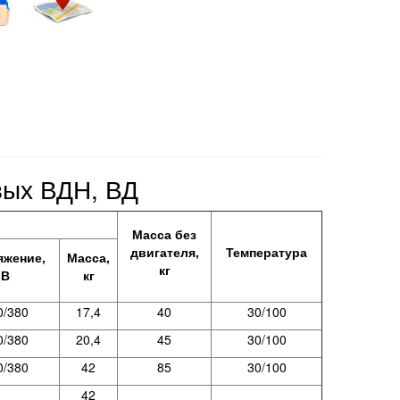
вых ВДН, ВД
Масса без
двигателя,
Температура
яжение,
Масса,
кг
В
кг
0/380
17,4
40
30/100
0/380
20,4
45
30/100
0/380
42
85
30/100
42