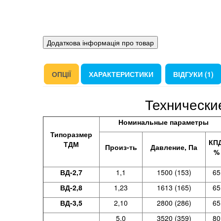
Додаткова інформація про товар
ОПЦІЇ
ХАРАКТЕРИСТИКИ
ВІДГУКИ (1)
Технически
Номинальные параметры
Типоразмер
КПД
ТДМ
Произ-ть
Давление, Па
%
ВД-2,7
1,1
1500 (153)
65
ВД-2,8
1,23
1613 (165)
65
ВД-3,5
2,10
2800 (286)
65
5,0
3520 (359)
80