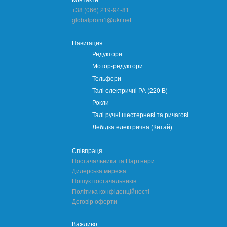
+38 (066) 219-94-81
globalprom1@ukr.net
Навигация
Редуктори
Мотор-редуктори
Тельфери
Талі електричні РА (220 В)
Рокли
Талі ручні шестерневі та ричагові
Лебідка електрична (Китай)
Співпраця
Постачальники та Партнери
Дилерська мережа
Пошук постачальників
Політика конфіденційності
Договір оферти
Важливо