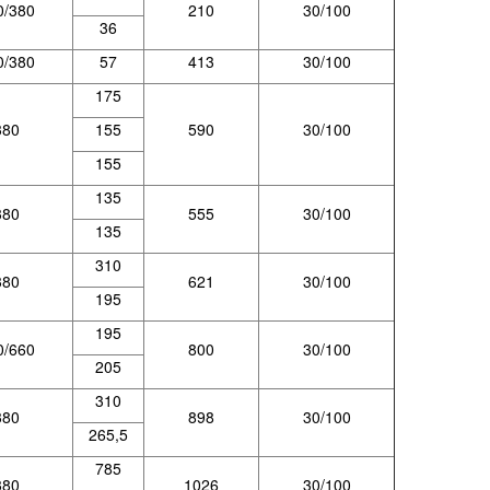
0/380
210
30/100
36
0/380
57
413
30/100
175
380
155
590
30/100
155
135
380
555
30/100
135
310
380
621
30/100
195
195
0/660
800
30/100
205
310
380
898
30/100
265,5
785
380
1026
30/100