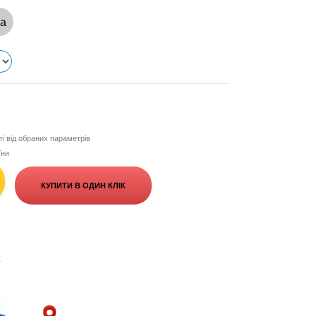
са
і від обраних параметрів
їни
КУПИТИ В ОДИН КЛІК
+