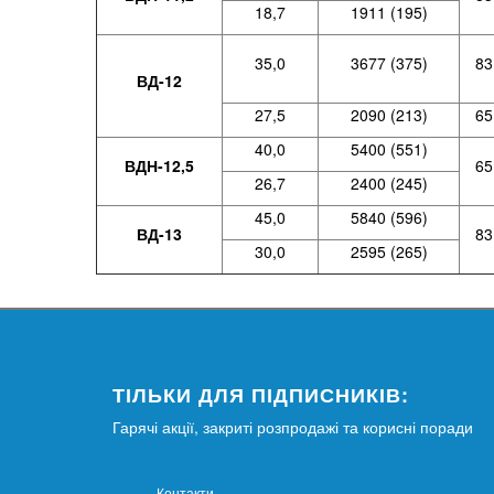
18,7
1911 (195)
35,0
3677 (375)
83
ВД-12
27,5
2090 (213)
65
40,0
5400 (551)
ВДН-12,5
65
26,7
2400 (245)
45,0
5840 (596)
ВД-13
83
30,0
2595 (265)
ТІЛЬКИ ДЛЯ ПІДПИСНИКІВ:
Гарячі акції, закриті розпродажі та корисні поради
Контакти