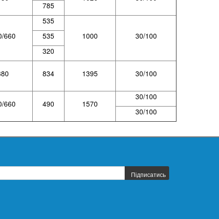
785
535
0/660
535
1000
30/100
320
380
834
1395
30/100
30/100
0/660
490
1570
30/100
Підписатись