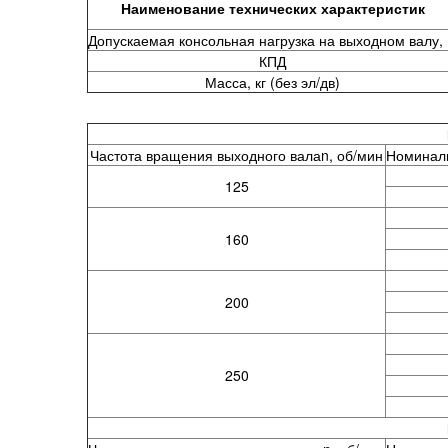
Наименование технических характеристик
Допускаемая консольная нагрузка на выходном валу,
КПД
Масса, кг (без эл/дв)
Частота вращения выходного валаn, об/мин
Номиналь
125
160
200
250