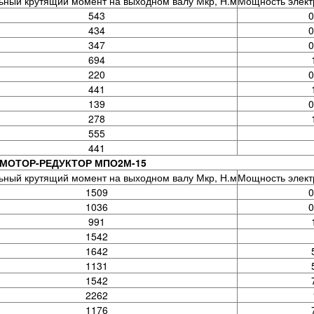
ный крутящий момент на выходном валу Мкр, Н.м
Мощность электр
543
0
434
0
347
0
694
220
0
441
139
0
278
555
441
МОТОР-РЕДУКТОР МПО2М-15
ный крутящий момент на выходном валу Мкр, Н.м
Мощность электр
1509
0
1036
0
991
1542
1642
1131
1542
2262
1176