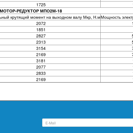
1725
МОТОР-РЕДУКТОР МПО2М-18
ный крутящий момент на выходном валу Мкр, Н.м
Мощность электр
2072
1851
2827
2313
3154
2169
3181
2077
2833
2169