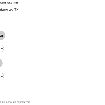
вантаження
відно до ТУ
хв
т
і від обраних параметрів