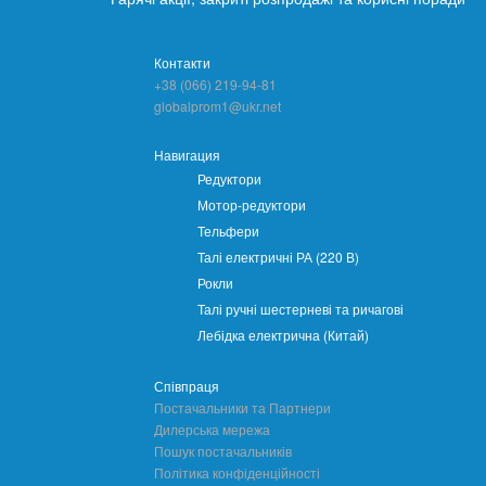
Контакти
+38 (066) 219-94-81
globalprom1@ukr.net
Навигация
Редуктори
Мотор-редуктори
Тельфери
Талі електричні РА (220 В)
Рокли
Талі ручні шестерневі та ричагові
Лебідка електрична (Китай)
Співпраця
Постачальники та Партнери
Дилерська мережа
Пошук постачальників
Політика конфіденційності