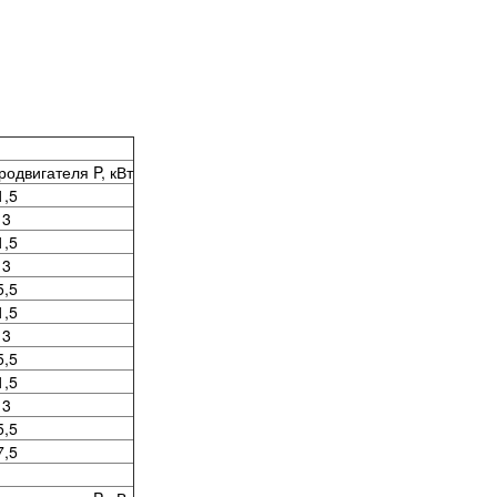
одвигателя P, кВт
1,5
3
1,5
3
5,5
1,5
3
5,5
1,5
3
5,5
7,5