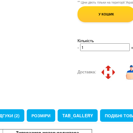
** Ціни діють тільки на території Укра
У КОШИК
Кількість
-
Доставка:
ДГУКИ (2)
РОЗМІРИ
TAB_GALLERY
ПОДІБНІ ТО
Типоразмер мотор-редуктора