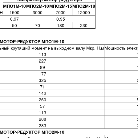
МПО1М-10
МПО2М-10
МПО2М-15
МПО2М-18
 Н
1500
3000
7000
12000
0,97
0,95
50
70
180
230
МОТОР-РЕДУКТОР МПО1М-10
ный крутящий момент на выходном валу Мкр, Н.м
Мощность электр
113
227
89
177
325
71
142
260
57
113
208
283
МОТОР-РЕДУКТОР МПО2М-10