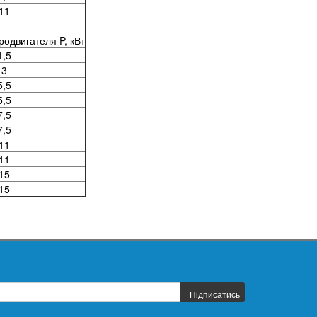
11
одвигателя P, кВт
1,5
3
5,5
5,5
7,5
7,5
11
11
15
15
Підписатись