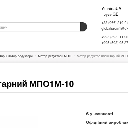
Україна
UA
Грузія
GE
+38 (066) 219-9
globalprom1@ukr
+995 (595) 11 2
АДНАННЯ
ВАГОВЕ ОБЛАДНАННЯ
СКЛАДСЬКЕ ОБЛАДНАННЯ
ІНФОРМАЦІЯ
+995 (593) 95 2
тарні мотор-редуктори
Мотор-редуктори МПО
Мотор-редуктор планетарний МП
тарний МПО1М-10
Є у наявності
Офіційний виробни