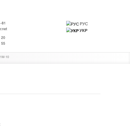
4-81
РУС
.net
УКР
0
0 20
 ПРО КОМПАНІЮ
КОНТАКТИ
7 55
О1М-10
к