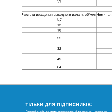
59
Частота вращения выходного вала n, об/мин
Номиналь
6,7
15
18
22
32
49
64
ТІЛЬКИ ДЛЯ ПІДПИСНИКІВ:
Гарячі акції, закриті розпродажі та корисні поради