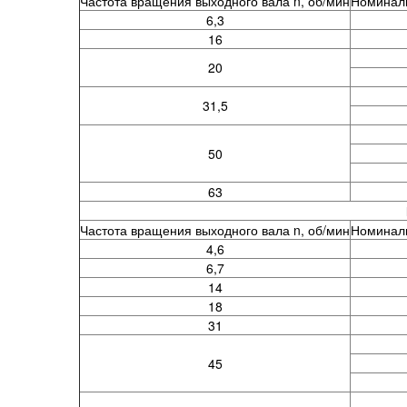
Частота вращения выходного вала n, об/мин
Номиналь
6,3
16
20
31,5
50
63
Частота вращения выходного вала n, об/мин
Номиналь
4,6
6,7
14
18
31
45